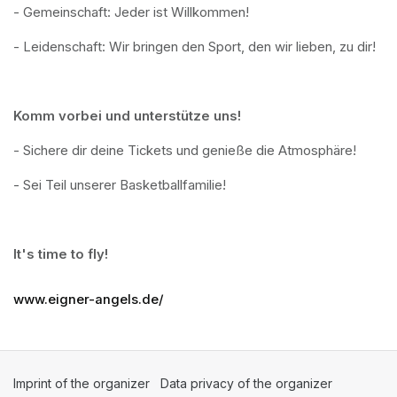
- Gemeinschaft: Jeder ist Willkommen!
- Leidenschaft: Wir bringen den Sport, den wir lieben, zu dir!
Komm vorbei und unterstütze uns!
- Sichere dir deine Tickets und genieße die Atmosphäre!
- Sei Teil unserer Basketballfamilie!
It's time to fly!
www.eigner-angels.de/
Imprint of the organizer
(opens in a new tab)
Data privacy of the organizer
(opens in 