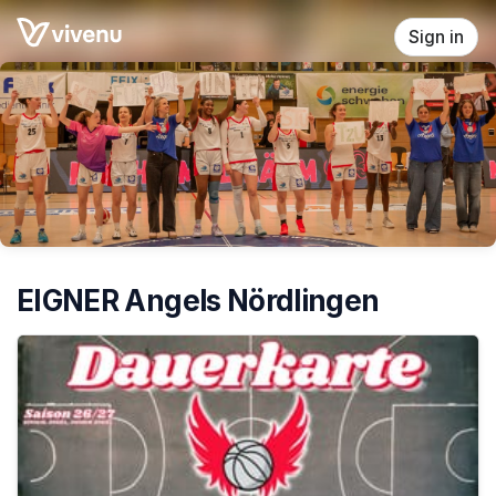
Skip header
Sign in
EIGNER Angels Nördlingen